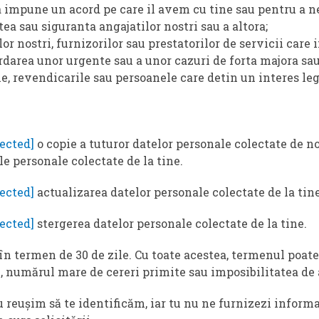
 a impune un acord pe care il avem cu tine sau pentru a ne
tea sau siguranta angajatilor nostri sau a altora;
or nostri, furnizorilor sau prestatorilor de servicii care
rdarea unor urgente sau a unor cazuri de forta majora sau
le, revendicarile sau persoanele care detin un interes leg
tected]
o copie a tuturor datelor personale colectate de no
e personale colectate de la tine.
tected]
actualizarea datelor personale colectate de la tine
tected]
stergerea datelor personale colectate de la tine.
n termen de 30 de zile. Cu toate acestea, termenul poate 
 numărul mare de cereri primite sau imposibilitatea de a
 reușim să te identificăm, iar tu nu ne furnizezi informa