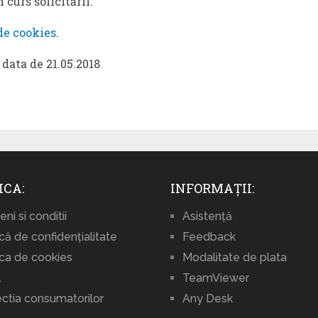
curs solicitării.
de cookies
.
 data de 21.05.2018
ICA:
INFORMAȚII:
ni si conditii
Asistență
ică de confidențialitate
Feedback
ica de cookies
Modalitate de plata
.
TeamViewer
ctia consumatorilor
Any Desk