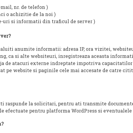
ail, nr. de telefon )
ci o achizitie de la noi )
e-uri si informatii din traficul de server )
rver?
luiti anumite informatii: adresa IP, ora vizitei, websiteu
g, ca si alte websiteuri, inregistreaza aceasta informat
eja de atacuri externe indreptate impotriva capacitatilor
rat pe website si paginile cele mai accesate de catre citi
ati raspunde la solicitari, pentru ati transmite documente
ile efectuate pentru platforma WordPress si eventualele 
m?